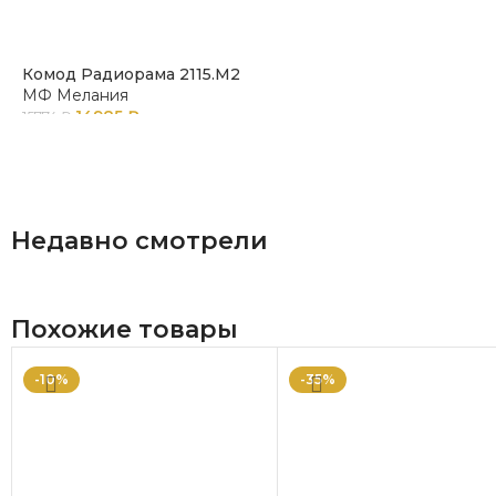
Комод Радиорама 2115.М2
МФ Мелания
14985
₽
15774
₽
Недавно смотрели
Похожие товары
-10%
-35%