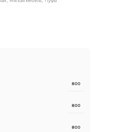
ная
,
Мягкая мебель
,
Пуфы
800
800
800