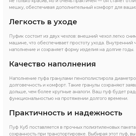
не только красив, но и очень практичен — он станет от
мешку, обеспечивая дополнительный комфорт для ваших
Легкость в уходе
Пуфик состоит из двух чехлов: внешний чехол легко сним
машине, что обеспечивает простоту ухода. Внутренний 
наполнение и сохраняет форму изделия на долгие годы.
Качество наполнения
Наполнение пуфа гранулами пенополистирола диаметро
долговечность и комфорт. Такие гранулы сохраняют зая
дольше, чем более крупные аналоги. Ваш пуф будет рад
функциональностью на протяжении долгого времени.
Практичность и надежность
Пуф Куб поставляется в прочных полиэтиленовых пакетах
сохранность при транспортировке. Выбирая этот пуф, вы