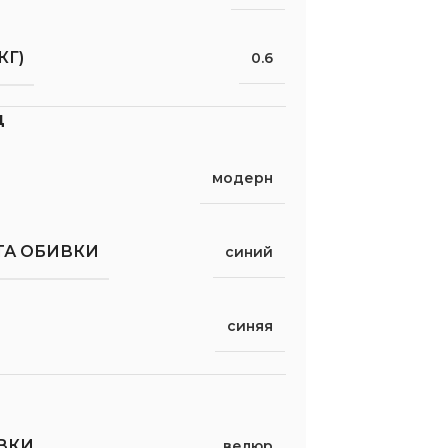
КГ)
0.6
д
модерн
ТА ОБИВКИ
синий
синяя
ВКИ
велюр