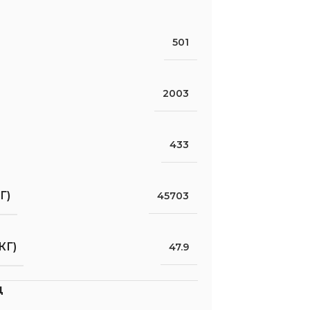
501
2003
433
Г)
45703
КГ)
47.9
д