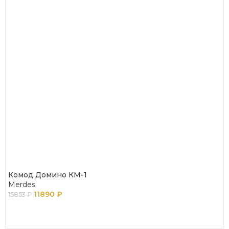
Комод Домино КМ-1
Merdes
11890
₽
15853
₽
В КОРЗИНУ