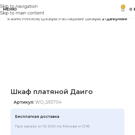
Skip to navigation
0
МЕНЮ
0
Skip to main content
я
Магазин
Мебель
Шкафы
Распашные шкафы
2-дверные
Шкаф платяной Даиго
Артикул:
WO_593704
Бесплатная доставка
При заказе от 10 000 по Москве и СПб