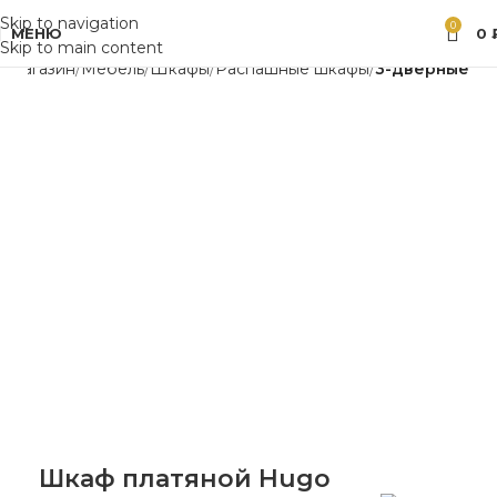
Skip to navigation
0
МЕНЮ
0
Skip to main content
я
Магазин
Мебель
Шкафы
Распашные шкафы
3-дверные
Шкаф платяной Hugo