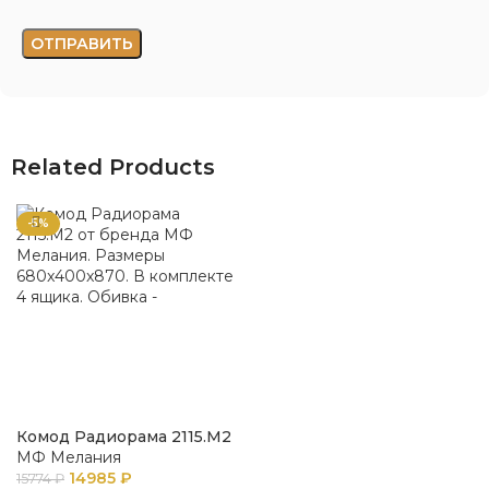
Related Products
-5%
Комод Радиорама 2115.М2
МФ Мелания
14985
₽
15774
₽