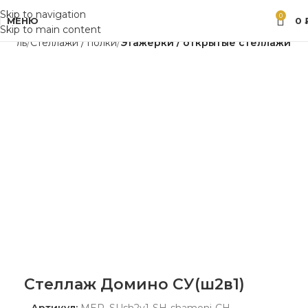
Skip to navigation
0
МЕНЮ
0
Skip to main content
ебель
Стеллажи / полки
Этажерки / открытые стеллажи
Стеллаж Домино СУ(ш2в1)