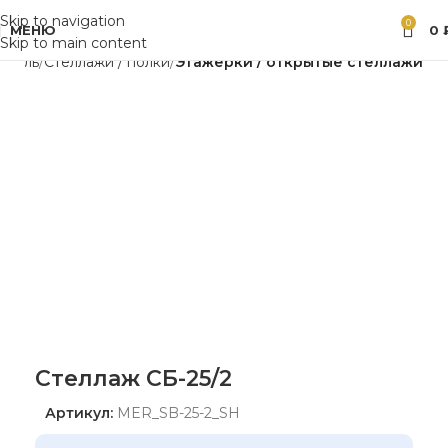
Skip to navigation
0
МЕНЮ
0
Skip to main content
ебель
Стеллажи / полки
Этажерки / открытые стеллажи
Стеллаж СБ-25/2
Артикул:
MER_SB-25-2_SH