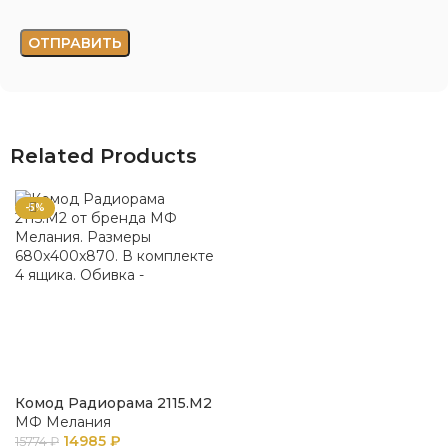
Related Products
-5%
Комод Радиорама 2115.М2
МФ Мелания
14985
₽
15774
₽