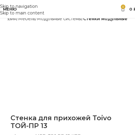
Skip to navigation
0
МЕНЮ
0
Skip to main content
Магазин
Мебель
Модульные системы
Стенки модульные
Стенка для прихожей Toivo
ТОЙ-ПР 13