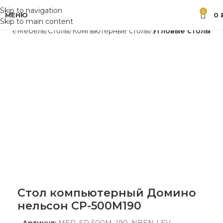
Skip to navigation
0
МЕНЮ
0
Skip to main content
азин
Мебель
Столы
Компьютерные столы
Угловые столы
Стол компьютерный Домино
нельсон СР-500М190
Артикул:
MER_SR-500M_190_NBEN-LEV