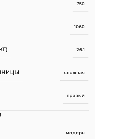
750
1060
КГ)
26.1
ШНИЦЫ
сложная
правый
д
модерн