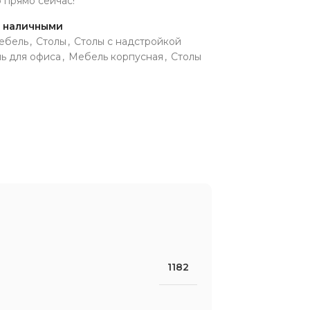
р прямо сейчас!
и наличными
ебель
,
Столы
,
Столы с надстройкой
ь для офиса
,
Мебель корпусная
,
Столы
1182