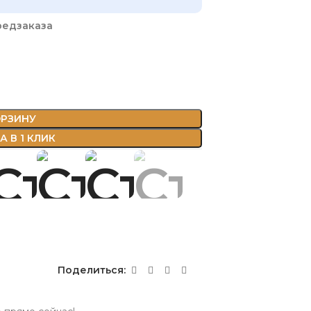
редзаказа
ОРЗИНУ
 В 1 КЛИК
Поделиться: