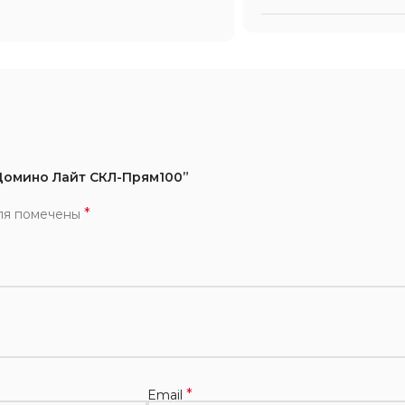
 Домино Лайт СКЛ-Прям100”
*
ля помечены
*
Email