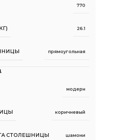
770
КГ)
26.1
ШНИЦЫ
прямоугольная
д
модерн
НИЦЫ
коричневый
ТА СТОЛЕШНИЦЫ
шамони