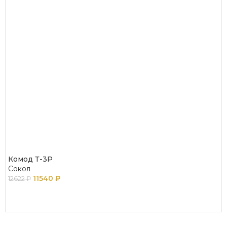
Комод Т-3Р
Сокол
11540
₽
12622
₽
В КОРЗИНУ