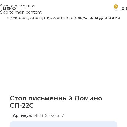
Skip to navigation
0
МЕНЮ
0
Skip to main content
газин
Мебель
Столы
Письменные столы
Столы для дома
Стол письменный Домино
СП-22С
Артикул:
MER_SP-22S_V