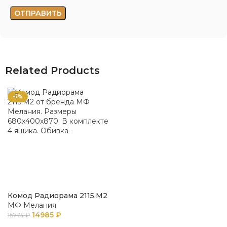
Related Products
-5%
Комод Радиорама 2115.М2
МФ Мелания
14985
₽
15774
₽