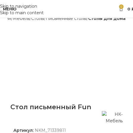
Skip to navigation
0
МЕНЮ
0
Skip to main content
газин
Мебель
Столы
Письменные столы
Столы для дома
Стол письменный Fun
Артикул:
NKM_71339811