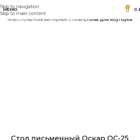
Skip to navigation
0
МЕНЮ
0
Skip to main content
Мебель
Столы
Компьютерные столы
Столы для ноутбука
Стол письменный Оскар ОС-25