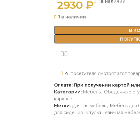
2930
₽
1 в наличии
1 в наличии
В К
ПОКУПКА
4
посетителя смотрят этот това
Оплата: При получении картой ил
Категории:
Мебель
,
Обеденные сту
каркасе
Метки:
Дачная мебель
,
Мебель для 
для сидения
,
Стулья
,
Уличная мебел