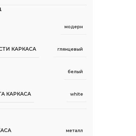
д
модерн
СТИ КАРКАСА
глянцевый
белый
А КАРКАСА
white
КАСА
металл