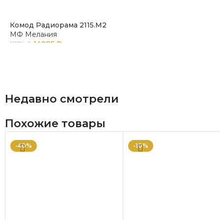
Комод Радиорама 2115.М2
МФ Мелания
14985
₽
15774
₽
Недавно смотрели
Похожие товары
-40%
-10%