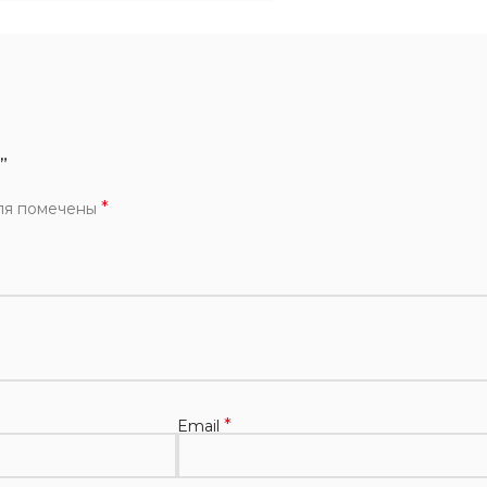
”
*
ля помечены
*
Email