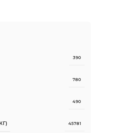
390
780
490
КГ)
45781