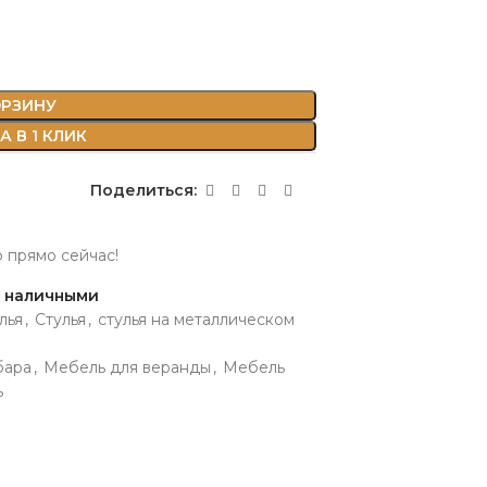
ОРЗИНУ
 В 1 КЛИК
Поделиться:
р прямо сейчас!
и наличными
лья
,
Стулья
,
стулья на металлическом
бара
,
Мебель для веранды
,
Мебель
ь