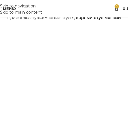
Skip to navigation
0
МЕНЮ
0
Skip to main content
газин
Мебель
Стулья
Барные стулья
барный стул мягкий