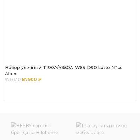
Набор уличный T190A/Y350A-W85-D90 Latte 4Pcs
Afina
87900
₽
97667
₽
В КОРЗИНУ