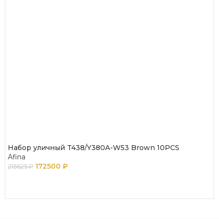
Набор уличный T438/Y380A-W53 Brown 10PCS
Afina
172500
₽
215625
₽
В КОРЗИНУ