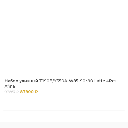
Набор уличный T190B/Y350A-W85-90×90 Latte 4Pcs
Afina
87900
₽
97667
₽
В КОРЗИНУ