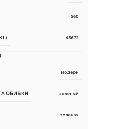
560
КГ)
45672
д
модерн
ТА ОБИВКИ
зеленый
зеленая