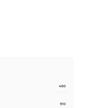
460
910