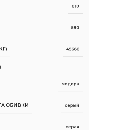
810
580
КГ)
45666
д
модерн
ТА ОБИВКИ
серый
серая