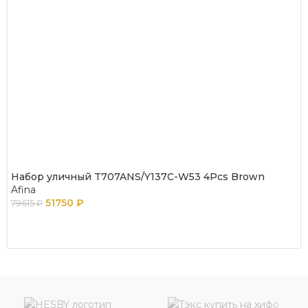
Набор уличный T707ANS/Y137C-W53 4Pcs Brown
Afina
51750
₽
79615
₽
В КОРЗИНУ