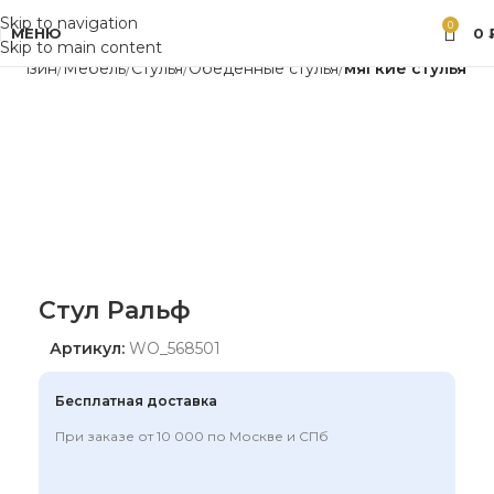
Skip to navigation
0
МЕНЮ
0
Skip to main content
агазин
Мебель
Стулья
Обеденные стулья
мягкие стулья
Стул Ральф
Артикул:
WO_568501
Бесплатная доставка
При заказе от 10 000 по Москве и СПб