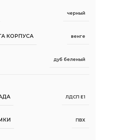
черный
ТА КОРПУСА
венге
дуб беленый
АДА
ЛДСП Е1
МКИ
ПВХ