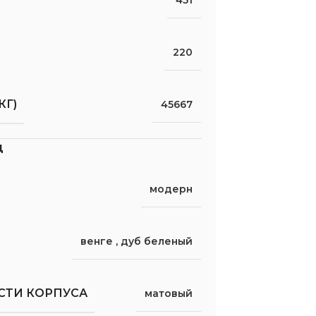
451
220
КГ)
45667
д
модерн
венге
,
дуб беленый
СТИ КОРПУСА
матовый