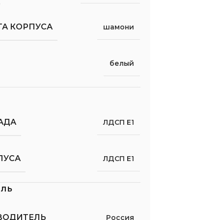
ТА КОРПУСА
шамони
белый
АДА
ЛДСП Е1
ПУСА
ЛДСП Е1
ель
ВОДИТЕЛЬ
Россия