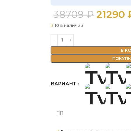
38709
₽
21290
10 в наличии
В К
ПОКУПКА
ВАРИАНТ