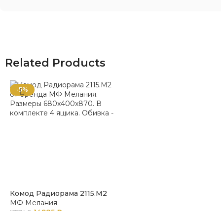
Related Products
-5%
Комод Радиорама 2115.М2
МФ Мелания
14985
₽
15774
₽