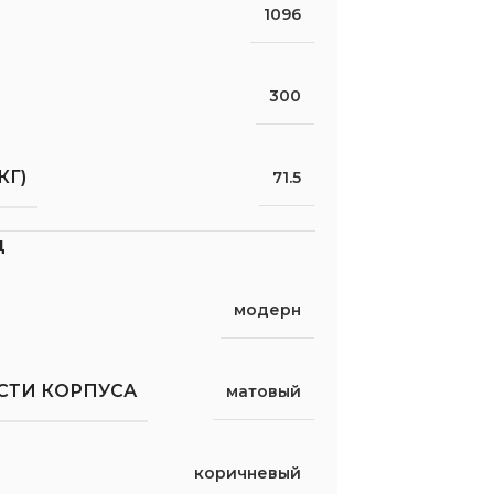
1096
300
КГ)
71.5
д
модерн
СТИ КОРПУСА
матовый
коричневый