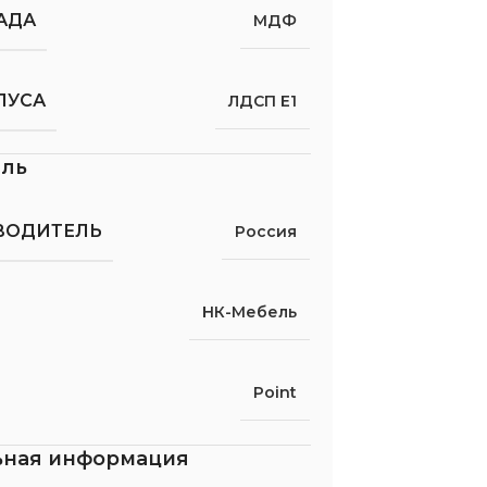
АДА
МДФ
ПУСА
ЛДСП Е1
ель
ВОДИТЕЛЬ
Россия
НК-Мебель
Point
ьная информация