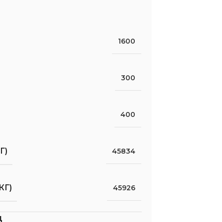
1600
300
400
Г)
45834
КГ)
45926
д