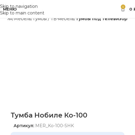
Skip to navigation
0
МЕНЮ
0
Skip to main content
газин
Мебель
Тумбы / ТВ-мебель
Тумбы под телевизор
Тумба Нобиле Ко-100
Артикул:
MER_Ko-100-SHK