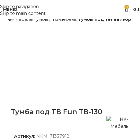
Skip to navigation
0
МЕНЮ
0
Skip to main content
газин
Мебель
Тумбы / ТВ-мебель
Тумбы под телевизор
Тумба под ТВ Fun ТВ-130
Артикул:
NKM_71337912