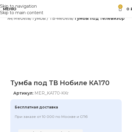
Skip to navigation
0
МЕНЮ
0
Skip to main content
газин
Мебель
Тумбы / ТВ-мебель
Тумбы под телевизор
Тумба под ТВ Нобиле КА170
Артикул:
MER_KA170-KKr
Бесплатная доставка
При заказе от 10 000 по Москве и СПб