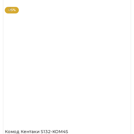
-25%
Комод Кентаки S132-KOM4S