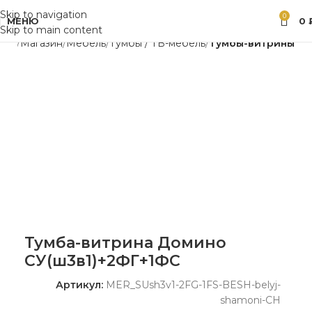
Skip to navigation
0
МЕНЮ
0
Skip to main content
вная
Магазин
Мебель
Тумбы / ТВ-мебель
Тумбы-витрины
Тумба-витрина Домино
СУ(ш3в1)+2ФГ+1ФС
Артикул:
MER_SUsh3v1-2FG-1FS-BESH-belyj-
shamoni-CH