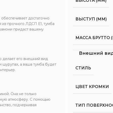
ВЫСОТА (ММ)
о обеспечивает достаточно
ВЫСТУП (ММ)
я из прочного ЛДСП Е1, тумба
 шамони придаст вашему
МАССА БРУТТО (
Внешний ви
о делает его внешний вид
и шурупах, а ваша тумба будет
СТИЛЬ
нтерьер.
ЦВЕТ КРОМКИ
иной. Она не только
тную атмосферу. С помощью
нство, подчеркивая
ТИП ПОВЕРХНО