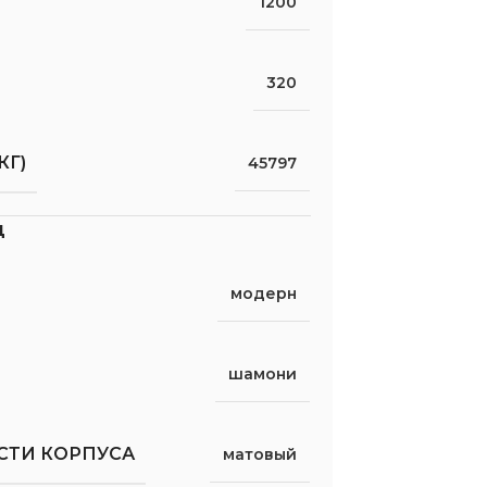
1200
320
КГ)
45797
д
модерн
шамони
СТИ КОРПУСА
матовый