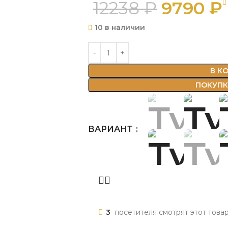
12238
₽
9790
₽
10 в наличии
В К
ПОКУПКА
ВАРИАНТ
3
посетителя смотрят этот това