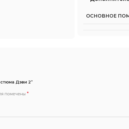
ОСНОВНОЕ ПО
остюма Дэви 2”
*
ля помечены