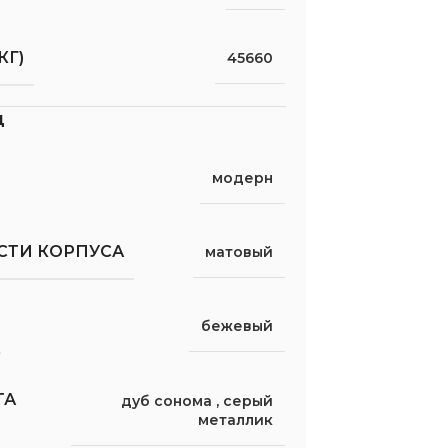
КГ)
45660
д
модерн
СТИ КОРПУСА
матовый
бежевый
ТА
дуб сонома
,
серый
металлик