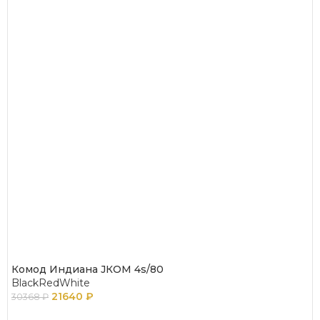
Комод Индиана JКОМ 4s/80
BlackRedWhite
21640
₽
30368
₽
ПОДРОБНЕЕ