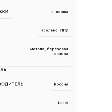
ВКИ
экокожа
аселекс
,
ППУ
металл
,
березовая
фанера
ель
ВОДИТЕЛЬ
Россия
Leset