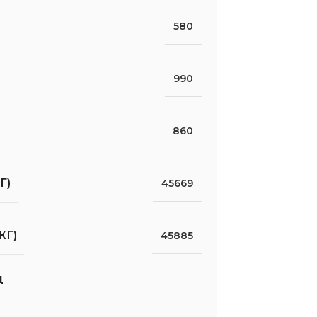
580
990
860
Г)
45669
КГ)
45885
д