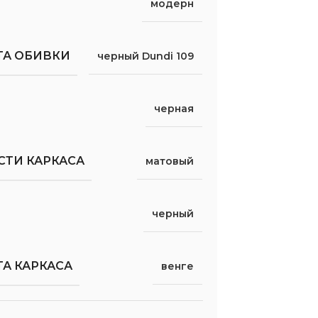
модерн
ТА ОБИВКИ
черный Dundi 109
черная
СТИ КАРКАСА
матовый
черный
А КАРКАСА
венге