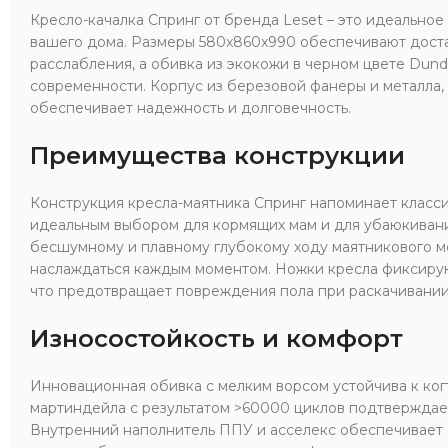
Кресло-качалка Спринг от бренда Leset – это идеальное
вашего дома. Размеры 580x860x990 обеспечивают дост
расслабления, а обивка из экокожи в черном цвете Dund
современности. Корпус из березовой фанеры и металла, 
обеспечивает надежность и долговечность.
Преимущества конструкции
Конструкция кресла-маятника Спринг напоминает класси
идеальным выбором для кормящих мам и для убаюкиван
бесшумному и плавному глубокому ходу маятникового м
наслаждаться каждым моментом. Ножки кресла фиксирую
что предотвращает повреждения пола при раскачивании
Износостойкость и комфорт
Инновационная обивка с мелким ворсом устойчива к ког
мартиндейла с результатом >60000 циклов подтверждае
Внутренний наполнитель ППУ и асселекс обеспечивает