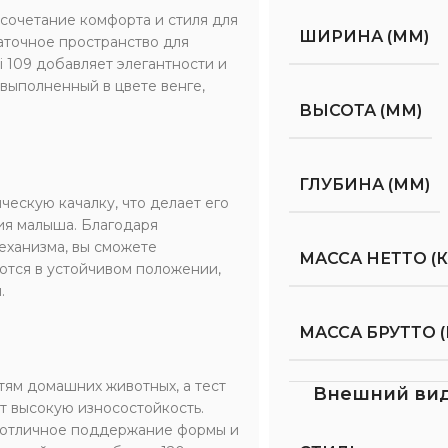
 сочетание комфорта и стиля для
ШИРИНА (ММ)
аточное пространство для
i 109 добавляет элегантности и
выполненный в цвете венге,
ВЫСОТА (ММ)
ГЛУБИНА (ММ)
ческую качалку, что делает его
ия малыша. Благодаря
еханизма, вы сможете
МАССА НЕТТО (К
тся в устойчивом положении,
.
МАССА БРУТТО (
тям домашних животных, а тест
Внешний ви
т высокую износостойкость.
 отличное поддержание формы и