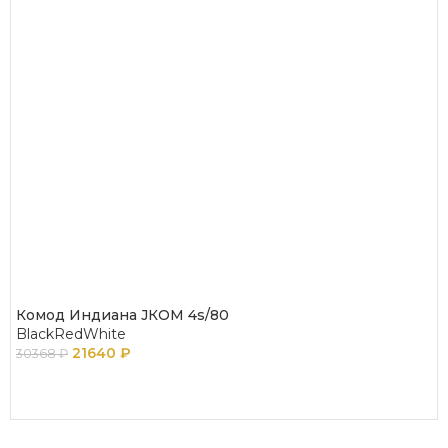
Комод Индиана JКОМ 4s/80
BlackRedWhite
21640
₽
30368
₽
ПОДРОБНЕЕ