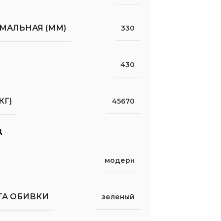
МАЛЬНАЯ (ММ)
330
430
КГ)
45670
д
модерн
ТА ОБИВКИ
зеленый