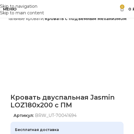
Skip to navigation
0
МЕНЮ
0
Skip to main content
вуспальные кровати
кровать с подъёмным механизмом
Кровать двуспальная Jasmin
LOZ180х200 с ПМ
Артикул:
BRW_UT-70041694
Бесплатная доставка