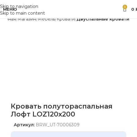
Skip to navigation
0
МЕНЮ
0
Skip to main content
Главная
Магазин
Мебель
Кровати
Двуспальные кровати
Кровать полутораспальная
Лофт LOZ120х200
Артикул:
BRW_UT-70006309