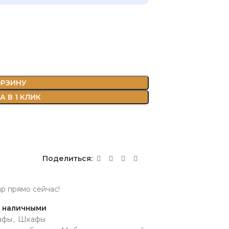
ОРЗИНУ
 В 1 КЛИК
Поделиться:
ар прямо сейчас!
и наличными
афы
,
Шкафы