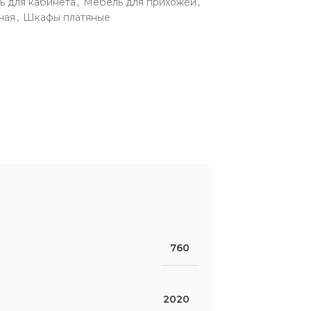
ь для кабинета
,
Мебель для прихожей
,
ная
,
Шкафы платяные
760
2020