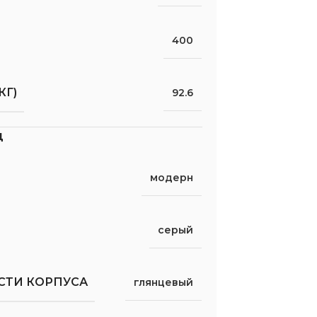
400
КГ)
92.6
д
модерн
серый
СТИ КОРПУСА
глянцевый