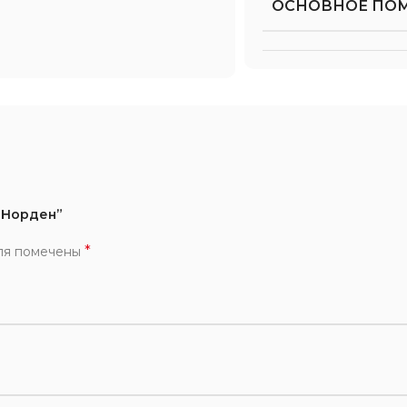
ОСНОВНОЕ ПО
й Норден”
*
ля помечены