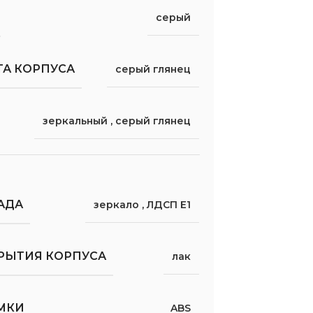
серый
ТА КОРПУСА
серый глянец
зеркальный
,
серый глянец
АДА
зеркало
,
ЛДСП Е1
РЫТИЯ КОРПУСА
лак
МКИ
ABS