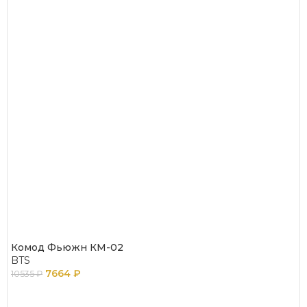
Комод Фьюжн КМ-02
BTS
7664
₽
10535
₽
В КОРЗИНУ