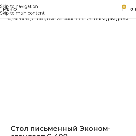
Skip to navigation
0
МЕНЮ
0
Skip to main content
газин
Мебель
Столы
Письменные столы
Столы для дома
Стол письменный Эконом-