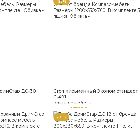
-35%
римСтар ДС-30
Стол письменный Эконом стандарт
С-401
Компасс-мебель
16797
₽
25842
₽
-10%