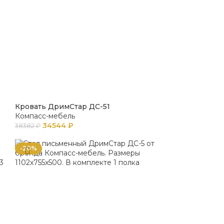
Кровать ДримСтар ДС-51
Компасс-мебель
34544
₽
38382
₽
-20%