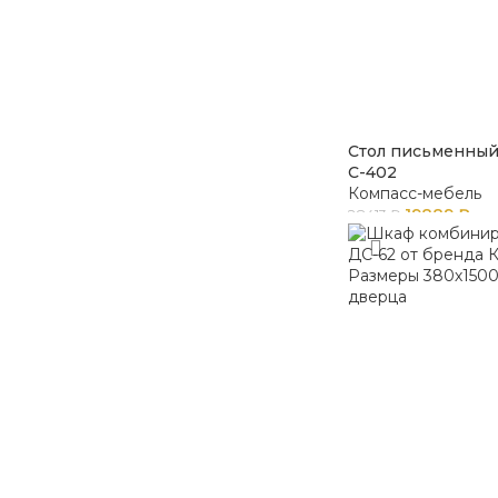
Стол письменный
С-402
Компасс-мебель
19889
₽
28413
₽