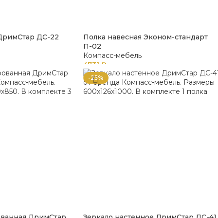
 ДримСтар ДС-22
Полка навесная Эконом-стандарт
П-02
Компасс-мебель
4731
₽
-25%
ованная ДримСтар
Зеркало настенное ДримСтар ДС-41