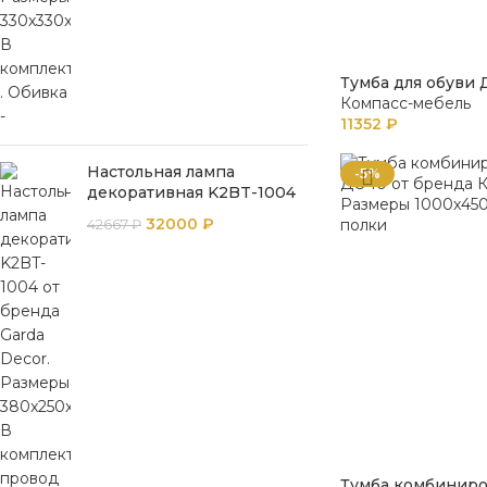
Тумба для обуви
Компасс-мебель
11352
₽
Настольная лампа
-5%
декоративная K2BT-1004
32000
₽
42667
₽
Тумба комбинир