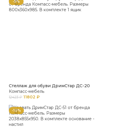
-5%
Стеллаж для обуви ДримСтар ДС-20
Компасс-мебель
11802
₽
12423
₽
-10%