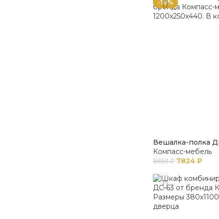
-10%
Вешалка-полка Д
Компасс-мебель
7824
₽
8693
₽