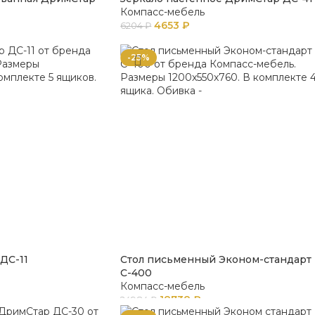
Компасс-мебель
4653
₽
6204
₽
-25%
ДС-11
Стол письменный Эконом-стандарт
С-400
Компасс-мебель
18738
₽
24984
₽