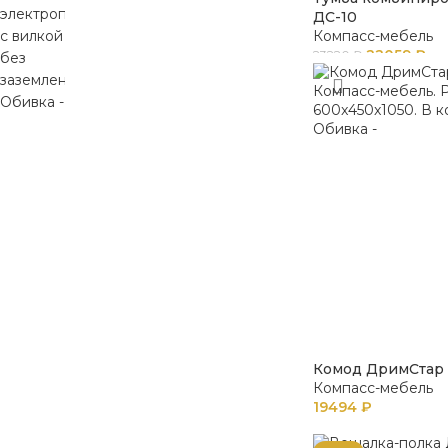
ДС-10
Компасс-мебель
22059
₽
23220
₽
Комод ДримСтар 
Компасс-мебель
19494
₽