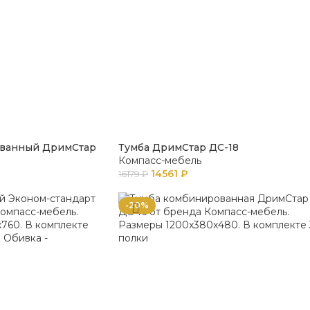
ванный ДримСтар
Тумба ДримСтар ДС-18
Компасс-мебель
14561
₽
16179
₽
-20%