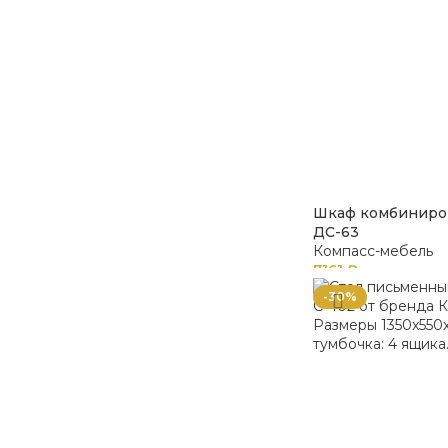
Шкаф комбиниро
ДС-63
Компасс-мебель
7161
₽
-30%