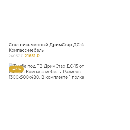
Стол письменный ДримСтар ДС-4
Компасс-мебель
21651
₽
24057
₽
-45%