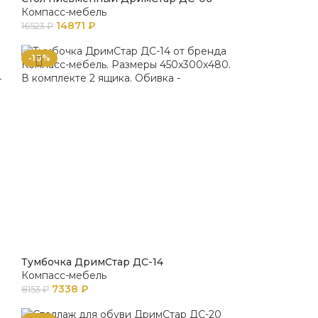
Компасс-мебель
14871
₽
16523
₽
-10%
Тумбочка ДримСтар ДС-14
Компасс-мебель
7338
₽
8153
₽