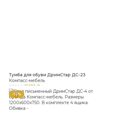
Тумба для обуви ДримСтар ДС-23
Компасс-мебель
15132
₽
15928
₽
-10%