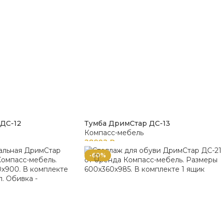
ДС-12
Тумба ДримСтар ДС-13
Компасс-мебель
28902
₽
-60%