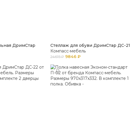
льная ДримСтар
Стеллаж для обуви ДримСтар ДС-21
Компасс-мебель
9846
₽
24615
₽