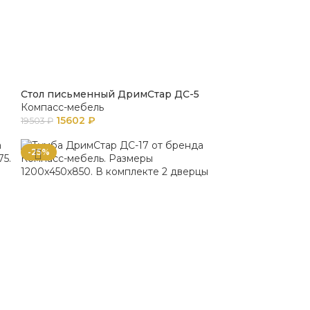
Стол письменный ДримСтар ДС-5
Компасс-мебель
15602
₽
19503
₽
-25%