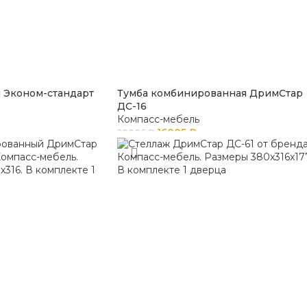
 Эконом-стандарт
Тумба комбинированная ДримСтар
ДС-16
Компасс-мебель
16005
₽
20006
₽