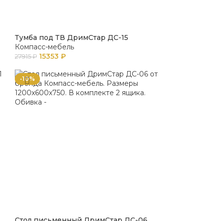
Тумба под ТВ ДримСтар ДС-15
Компасс-мебель
15353
₽
27915
₽
-10%
Стол письменный ДримСтар ДС-06