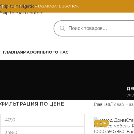
Skip to navigation
ДОСТАВКА И ОПЛАТА
ЗАКАЗАТЬ ЗВОНОК
Skip to main content
ГЛАВНАЯ
МАГАЗИН
БЛОГ
О НАС
ДЕ
292
ФИЛЬТРАЦИЯ ПО ЦЕНЕ
Главная
Товар Наз
-10%