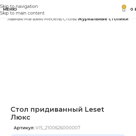
Skip to navigation
0
МЕНЮ
0
Skip to main content
Главная
Магазин
Мебель
Столы
Журнальные столики
Стол придиванный Leset
Люкс
Артикул:
VIS_2100626000007