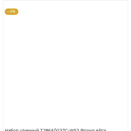
-25%
Набор уличный T286A/Y137C-W53 Brown 4Pcs