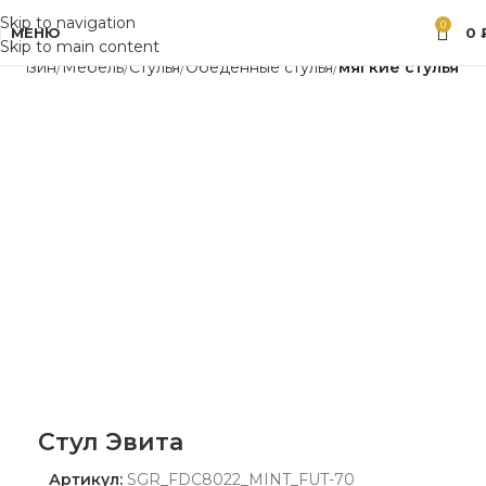
Skip to navigation
0
МЕНЮ
0
Skip to main content
агазин
Мебель
Стулья
Обеденные стулья
мягкие стулья
Стул Эвита
Артикул:
SGR_FDC8022_MINT_FUT-70