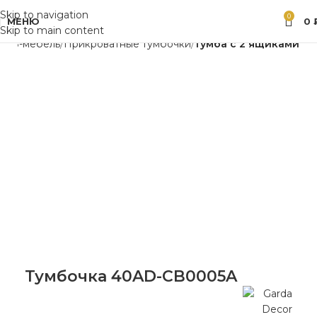
Skip to navigation
0
МЕНЮ
0
Skip to main content
/ ТВ-мебель
Прикроватные тумбочки
тумба с 2 ящиками
Тумбочка 40AD-CB0005A