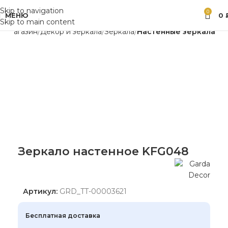
Skip to navigation
0
МЕНЮ
0
Skip to main content
ая
Магазин
Декор и зеркала
Зеркала
Настенные зеркала
Зеркало настенное KFG048
Артикул:
GRD_TT-00003621
Бесплатная доставка