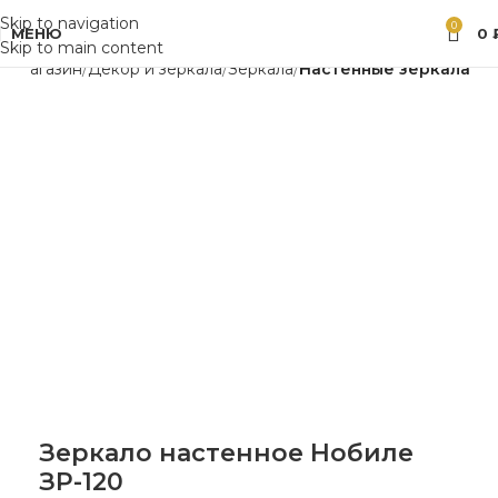
Skip to navigation
0
МЕНЮ
0
Skip to main content
ая
Магазин
Декор и зеркала
Зеркала
Настенные зеркала
Зеркало настенное Нобиле
ЗР-120