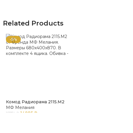
Related Products
-5%
Комод Радиорама 2115.М2
МФ Мелания
14985
₽
15774
₽