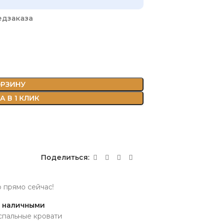
едзаказа
ОРЗИНУ
 В 1 КЛИК
Поделиться:
р прямо сейчас!
и наличными
пальные кровати