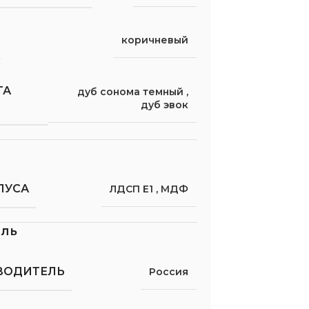
коричневый
ТА
дуб сонома темный
,
дуб эвок
ПУСА
ЛДСП Е1
,
МДФ
ель
ВОДИТЕЛЬ
Россия